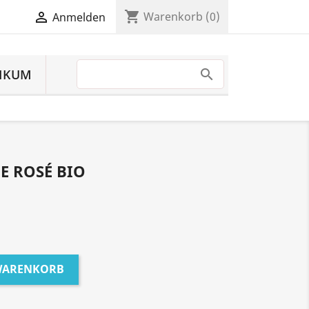
shopping_cart

Warenkorb
(0)
Anmelden
IKUM
E ROSÉ BIO
 WARENKORB