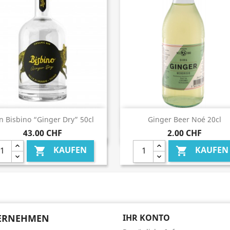
Vorschau
Vorschau


n Bisbino “Ginger Dry” 50cl
Ginger Beer Noé 20cl
43,00 CHF
2,00 CHF
KAUFEN
KAUFEN


ERNEHMEN
IHR KONTO