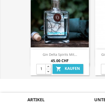
Vorschau

Gin Delta Spirits Mit...
Gi
45,00 CHF
KAUFEN

ARTIKEL
UNT