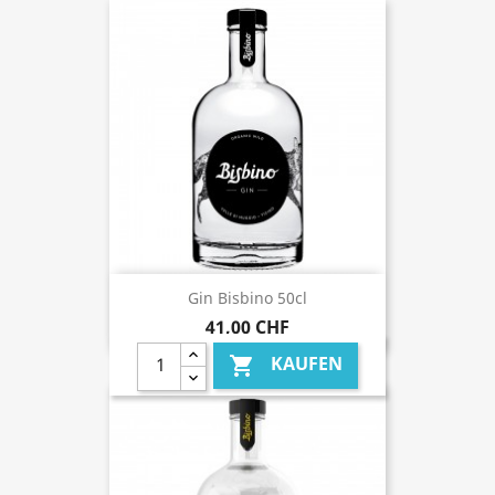
Gin Bisbino 50cl
41,00 CHF
KAUFEN
