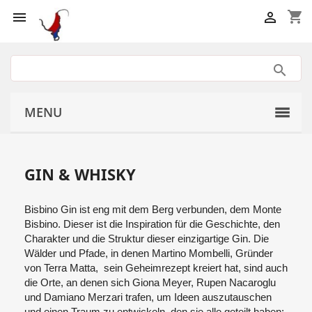
shopping_cart


MENU
GIN & WHISKY
Bisbino Gin ist eng mit dem Berg verbunden, dem Monte
Bisbino. Dieser ist die Inspiration für die Geschichte, den
Charakter und die Struktur dieser einzigartige Gin. Die
Wälder und Pfade, in denen Martino Mombelli, Gründer
von Terra Matta,
sein Geheimrezept kreiert hat, sind auch
die Orte, an denen sich Giona Meyer, Rupen Nacaroglu
und Damiano Merzari trafen, um Ideen auszutauschen
und einen Traum zu entwickeln, den sie alle geteilt haben: