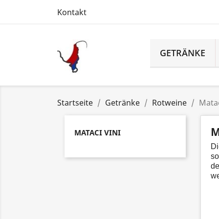
Kontakt
GETRÄNKE
Startseite
Getränke
Rotweine
Matac
M
MATACI VINI
Di
so
de
we