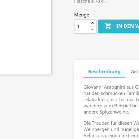
Flasche a 70 cl.
Menge

IN DEN
Beschreibung
Art
Giovanni Antognini aus G
hat den schmucken Familie
relativ klein, ein Teil d
wandern zum Beispiel bei
andere Spitzenweine.
Die Trauben für diesen W
Weinbergen und hügeligen
Bellinzona, einem extrem