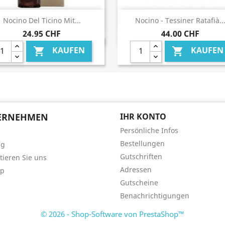
Vorschau
Vorschau


Nocino Del Ticino Mit...
Nocino - Tessiner Ratafià..
24,95 CHF
44,00 CHF
KAUFEN
KAUFEN


ERNEHMEN
IHR KONTO
Persönliche Infos
Bestellungen
ng
Gutschriften
tieren Sie uns
Adressen
ap
Gutscheine
Benachrichtigungen
© 2026 - Shop-Software von PrestaShop™